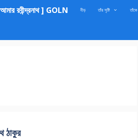
র রবীন্দ্রনাথ ] GOLN
নীড়
তাঁর সৃষ্টি
তাঁকে
াথ ঠাকুর