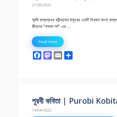
21/06/2022
পূরবী কাব্যগ্রন্থ রবীন্দ্রনাথ ঠাকুরের একটি বিখ্যাত বাংলা কাব্য
জীবনের “বলাকা পর্ব”-এর …
Read more
F
M
E
S
ac
as
m
h
e
to
ai
ar
b
d
l
e
o
o
o
n
পূরবী কবিতা | Purobi Kobita | প
k
19/04/2022