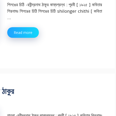
শিলঙের চিঠি -রবীন্দ্রনাথ ঠাকুর কাব্যগ্রন্থ : পূরবী [ ১৯২৫ ] কবিতার
শিরনামঃ শিলঙের চিঠি শিলঙের চিঠি shilonger chithi [ কবিতা
…
Read more
 ঠাকুর
যাত্রা -রবীন্দ্রনাথ ঠাকুর কাব্যগ্রন্থ : পূরবী [ ১৯২৫ ] কবিতার শিরনামঃ