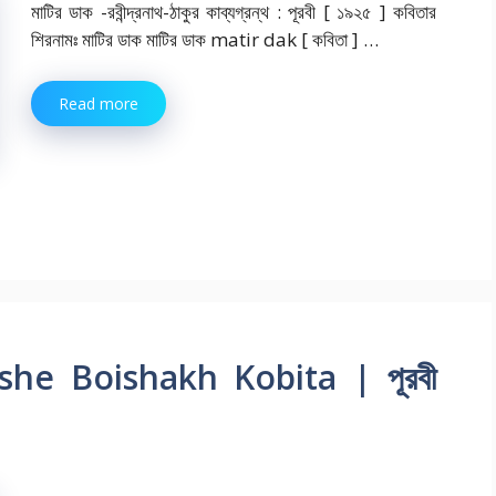
মাটির ডাক -রবীন্দ্রনাথ-ঠাকুর কাব্যগ্রন্থ : পূরবী [ ১৯২৫ ] কবিতার
শিরনামঃ মাটির ডাক মাটির ডাক matir dak [ কবিতা ] …
Read more
chishe Boishakh Kobita | পূরবী