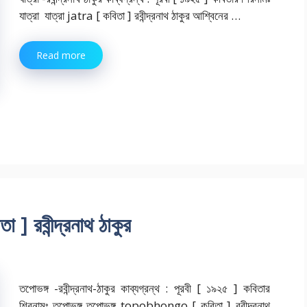
যাত্রা যাত্রা jatra [ কবিতা ] রবীন্দ্রনাথ ঠাকুর আশ্বিনের …
Read more
রবীন্দ্রনাথ ঠাকুর
তপোভঙ্গ -রবীন্দ্রনাথ-ঠাকুর কাব্যগ্রন্থ : পূরবী [ ১৯২৫ ] কবিতার
শিরনামঃ তপোভঙ্গ তপোভঙ্গ topobhongo [ কবিতা ] রবীন্দ্রনাথ