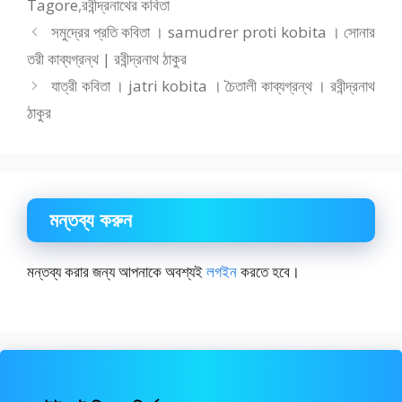
e
t
i
r
Tagore
,
রবীন্দ্রনাথের কবিতা
b
o
l
e
সমুদ্রের প্রতি কবিতা । samudrer proti kobita । সোনার
o
d
তরী কাব্যগ্রন্থ | রবীন্দ্রনাথ ঠাকুর
o
o
যাত্রী কবিতা । jatri kobita । চৈতালী কাব্যগ্রন্থ । রবীন্দ্রনাথ
ঠাকুর
k
n
মন্তব্য করুন
মন্তব্য করার জন্য আপনাকে অবশ্যই
লগইন
করতে হবে।