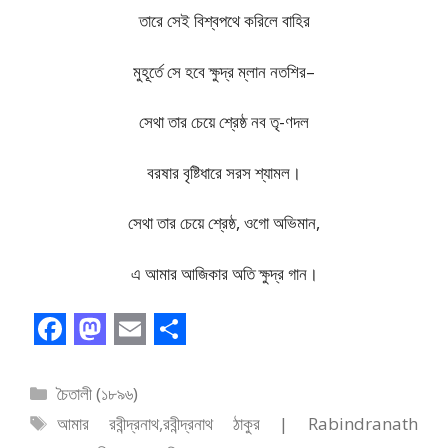
তারে সেই বিশ্বপথে করিলে বাহির
মুহূর্তে সে হবে ক্ষুদ্র ম্লান নতশির–
সেথা তার চেয়ে শ্রেষ্ঠ নব তৃ-ণদল
বরষার বৃষ্টিধারে সরস শ্যামল।
সেথা তার চেয়ে শ্রেষ্ঠ, ওগো অভিমান,
এ আমার আজিকার অতি ক্ষুদ্র গান।
F
M
E
S
a
a
m
h
বিভাগ
চৈতালী (১৮৯৬)
c
s
a
a
সমূহ
ট্যাগ
আমার রবীন্দ্রনাথ
,
রবীন্দ্রনাথ ঠাকুর | Rabindranath
সমূহ