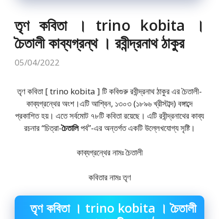
তৃণ কবিতা । trino kobita ।
চৈতালী কাব্যগ্রন্থ । রবীন্দ্রনাথ ঠাকুর
05/04/2022
তৃণ কবিতা [ trino kobita ] টি কবিগুরু রবীন্দ্রনাথ ঠাকুর এর চৈতালী-
কাব্যগ্রন্থের অংশ।এটি আশ্বিন, ১৩০৩ (১৮৯৬ খ্রীস্টাব্দ) বঙ্গাব্দে
প্রকাশিত হয়। এতে সর্বমোট ৭৮টি কবিতা রয়েছে। এটি রবীন্দ্রনাথের কাব্য
রচনার “চিত্রা-
চৈতালি
পর্ব”-এর অন্তর্গত একটি উল্লেখযোগ্য সৃষ্টি।
কাব্যগ্রন্থের নামঃ
চৈতালী
কবিতার নামঃ তৃণ
তৃণ কবিতা । trino kobita । চৈতালী