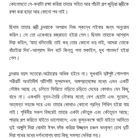
কোনোমতে সে-কথাটা রক্ষা করিয়া তাহার সহিত আর পাঁচটা গল্প জুড়িয়া স্ত্রীকে
রক্ষা করা ছাড়া আর কোনো পথ নাই।
ছিদাম তাহার স্ত্রী চন্দরাকে অপরাধ নিজ স্কন্ধে লইবার জন্য অনুরোধ
করিল। সে তো একেবারে বজ্রাহত হইয়া গেল। ছিদাম তাহাকে আশ্বাস
দিয়া কহিল, ‘যাহা বলিতেছি তাই কর্‌ তোর কোনো ভয় নাই, আমরা তোকে
বাঁচাইয়া দিব’–আশ্বাস দিল বটে কিন্তু গলা শুকাইল, মুখ পাংশুবর্ণ হইয়া
গেল।
চন্দরার বয়স সতেরো-আঠারোর অধিক হইবে না। মুখখানি হৃষ্টপুষ্ট গোলগাল
শরীরটি অনতিদীর্ঘ আঁটসাঁট সুস্থসবল, অঙ্গপ্রত্যঙ্গের মধ্যে এমন একটি
সৌষ্ঠব আছে যে, চলিতে ফিরিতে নড়িতে চড়িতে দেহের কোথাও যেন কিছু
বাধে না। একখানি নূতন-তৈরি নৌকার মতো; বেশ ছোটো এবং সুডোল,
অত্যন্ত সহজে সরে এবং তাহার কোথাও কোনো গ্রন্থি শিথিল হইয়া যায়
নাই। পৃথিবীর সকল বিষয়েই তাহার একটা কৌতুক এবং কৌতূহল আছে;
পাড়ায় গল্প করিতে যাইতে ভালোবাসে; এবং কুম্ভকক্ষে ঘাটে যাইতে আসিতে
দুই অঙ্গুলি দিয়া ঘোমটা ঈষৎ ফাঁক করিয়া উজ্জ্বল চঞ্চল ঘনকৃষ্ণ চোখ দুটি
দিয়া পথের মধ্যে দর্শনযোগ্য যাহা কিছু সমস্ত দেখিয়া লয়।