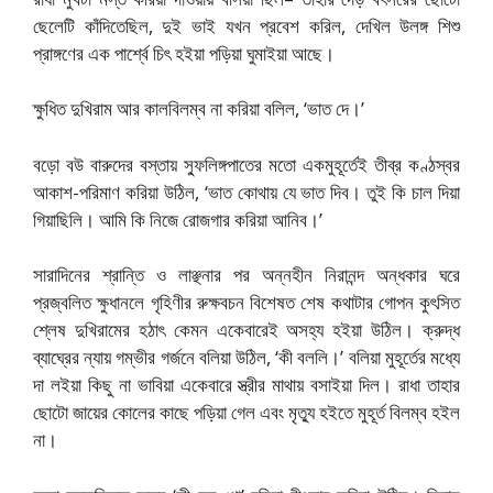
ছেলেটি কাঁদিতেছিল, দুই ভাই যখন প্রবেশ করিল, দেখিল উলঙ্গ শিশু
প্রাঙ্গণের এক পার্শ্বে চিৎ হইয়া পড়িয়া ঘুমাইয়া আছে।
ক্ষুধিত দুখিরাম আর কালবিলম্ব না করিয়া বলিল, ‘ভাত দে।’
বড়ো বউ বারুদের বস্তায় স্ফুলিঙ্গপাতের মতো একমুহূর্তেই তীব্র কণ্ঠস্বর
আকাশ-পরিমাণ করিয়া উঠিল, ‘ভাত কোথায় যে ভাত দিব। তুই কি চাল দিয়া
গিয়াছিলি। আমি কি নিজে রোজগার করিয়া আনিব।’
সারাদিনের শ্রান্তি ও লাঞ্ছনার পর অন্নহীন নিরানন্দ অন্ধকার ঘরে
প্রজ্বলিত ক্ষুধানলে গৃহিণীর রুক্ষবচন বিশেষত শেষ কথাটার গোপন কুৎসিত
শ্লেষ দুখিরামের হঠাৎ কেমন একেবারেই অসহ্য হইয়া উঠিল। ক্রুদ্ধ
ব্যাঘ্রের ন্যায় গম্ভীর গর্জনে বলিয়া উঠিল, ‘কী বললি।’ বলিয়া মুহূর্তের মধ্যে
দা লইয়া কিছু না ভাবিয়া একেবারে স্ত্রীর মাথায় বসাইয়া দিল। রাধা তাহার
ছোটো জায়ের কোলের কাছে পড়িয়া গেল এবং মৃত্যু হইতে মুহূর্ত বিলম্ব হইল
না।