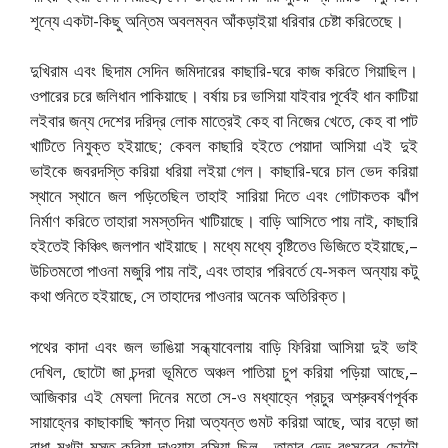
শূন্যে একটা-কিছু অন্তিম অবলম্বন আঁকড়াইয়া ধরিবার চেষ্টা করিতেছে।
দুখিরাম এবং ছিদাম সেদিন জমিদারের কাছারি-ঘরে কাজ করিতে গিয়াছিল।
ওপারের চরে জলিধান পাকিয়াছে। বর্ষায় চর ভাসিয়া যাইবার পূর্বেই ধান কাটিয়া
লইবার জন্য দেশের দরিদ্র লোক মাত্রেই কেহ বা নিজের খেতে, কেহ বা পাট
খাটিতে নিযুক্ত হইয়াছে; কেবল কাছারি হইতে পেয়াদা আসিয়া এই দুই
ভাইকে জবরদস্তি করিয়া ধরিয়া লইয়া গেল। কাছারি-ঘরে চাল ভেদ করিয়া
স্থানে স্থানে জল পড়িতেছিল তাহাই সারিয়া দিতে এবং গোটাকতক ঝাঁপ
নির্মাণ করিতে তাহারা সমস্তদিন খাটিয়াছে। বাড়ি আসিতে পায় নাই, কাছারি
হইতেই কিঞ্চিৎ জলপান খাইয়াছে। মধ্যে মধ্যে বৃষ্টিতেও ভিজিতে হইয়াছে,–
উচিতমতো পাওনা মজুরি পায় নাই, এবং তাহার পরিবর্তে যে-সকল অন্যায় কটু
কথা শুনিতে হইয়াছে, সে তাহাদের পাওনার অনেক অতিরিক্ত।
পথের কাদা এবং জল ভাঙিয়া সন্ধ্যাবেলায় বাড়ি ফিরিয়া আসিয়া দুই ভাই
দেখিল, ছোটো জা চন্দরা ভূমিতে অঞ্চল পাতিয়া চুপ করিয়া পড়িয়া আছে,–
আজিকার এই মেঘলা দিনের মতো সে-ও মধ্যাহ্নে প্রচুর অশ্রুবর্ষণপূর্বক
সায়াহ্নের কাছাকাছি ক্ষান্ত দিয়া অত্যন্ত গুমট করিয়া আছে, আর বড়ো জা
রাধা মুখটা মস্ত করিয়া দাওয়ায় বসিয়া ছিল– তাহার দেড় বৎসরের ছোটো