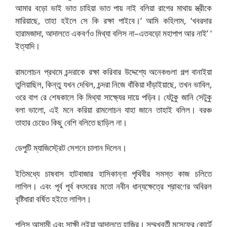
আমার বড়ো ভাই ভাত চাহিয়া ভাত পায় নাই বলিয়া রাগের মাথায় স্ত্রীকে
মারিয়াছে, তাহা হইলে সে কি রক্ষা পাইবে।’ আমি কহিলাম, ‘খবরদার
হারামজাদা, আদালতে একবর্ণও মিথ্যা বলিস না–এতবড়ো মহাপাপ আর নাই’ ‘
ইত্যাদি।
রামলোচন প্রথমে চন্দরাকে রক্ষা করিবার উদ্দেশ্যে অনেকগুলা গল্প বানাইয়া
তুলিয়াছিল, কিন্তু যখন দেখিল, চন্দরা নিজে বাঁকিয়া দাঁড়াইয়াছে, তখন ভাবিল,
ওরে বাপ রে শেষকালে কি মিথ্যা সাক্ষ্যের দায়ে পড়িব। যেটুকু জানি সেটুকু
বলা ভালো, এই মনে করিয়া রামলোচন যাহা জানে তাহাই বলিল। বরঞ্চ
তাহার চেয়েও কিছু বেশি বলিতে ছাড়িল না।
ডেপুটি ম্যাজিস্ট্রেট সেশনে চালান দিলেন।
ইতিমধ্যে চাষবাস হাটবাজার হাসিকান্না পৃথিবীর সমস্ত কাজ চলিতে
লাগিল। এবং পূর্ব পূর্ব বৎসরের মতো নবীন ধান্যক্ষেত্রে শ্রাবণের অবিরল
বৃষ্টিধারা বর্ষিত হইতে লাগিল।
পুলিস আসামী এবং সাক্ষী লইয়া আদালতে হাজির। সম্মুখবর্তী মুন্সেফের কোর্টে