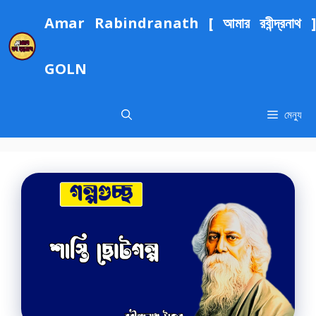
এড়িেয়
Amar Rabindranath [ আমার রবীন্দ্রনাথ ]
লেখায়
যান
GOLN
মেন্যু