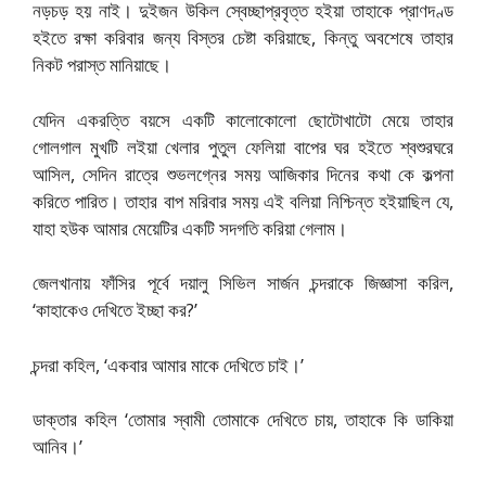
নড়চড় হয় নাই। দুইজন উকিল স্বেচ্ছাপ্রবৃত্ত হইয়া তাহাকে প্রাণদণ্ড
হইতে রক্ষা করিবার জন্য বিস্তর চেষ্টা করিয়াছে, কিন্তু অবশেষে তাহার
নিকট পরাস্ত মানিয়াছে।
যেদিন একরত্তি বয়সে একটি কালোকোলো ছোটোখাটো মেয়ে তাহার
গোলগাল মুখটি লইয়া খেলার পুতুল ফেলিয়া বাপের ঘর হইতে শ্বশুরঘরে
আসিল, সেদিন রাত্রে শুভলগ্নের সময় আজিকার দিনের কথা কে কল্পনা
করিতে পারিত। তাহার বাপ মরিবার সময় এই বলিয়া নিশ্চিন্ত হইয়াছিল যে,
যাহা হউক আমার মেয়েটির একটি সদগতি করিয়া গেলাম।
জেলখানায় ফাঁসির পূর্বে দয়ালু সিভিল সার্জন চন্দরাকে জিজ্ঞাসা করিল,
‘কাহাকেও দেখিতে ইচ্ছা কর?’
চন্দরা কহিল, ‘একবার আমার মাকে দেখিতে চাই।’
ডাক্তার কহিল ‘তোমার স্বামী তোমাকে দেখিতে চায়, তাহাকে কি ডাকিয়া
আনিব।’