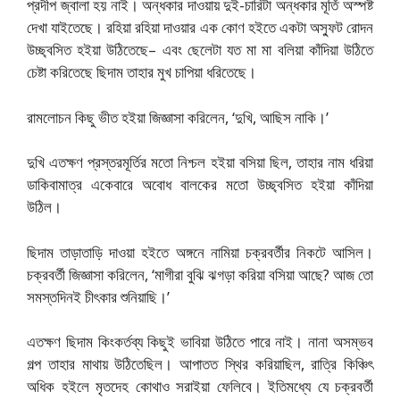
প্রদীপ জ্বালা হয় নাই। অন্ধকার দাওয়ায় দুই-চারিটা অন্ধকার মূর্তি অস্পষ্ট
দেখা যাইতেছে। রহিয়া রহিয়া দাওয়ার এক কোণ হইতে একটা অস্ফুট রোদন
উচ্ছ্বসিত হইয়া উঠিতেছে– এবং ছেলেটা যত মা মা বলিয়া কাঁদিয়া উঠিতে
চেষ্টা করিতেছে ছিদাম তাহার মুখ চাপিয়া ধরিতেছে।
রামলোচন কিছু ভীত হইয়া জিজ্ঞাসা করিলেন, ‘দুখি, আছিস নাকি।’
দুখি এতক্ষণ প্রস্তরমূর্তির মতো নিশ্চল হইয়া বসিয়া ছিল, তাহার নাম ধরিয়া
ডাকিবামাত্র একেবারে অবোধ বালকের মতো উচ্ছ্বসিত হইয়া কাঁদিয়া
উঠিল।
ছিদাম তাড়াতাড়ি দাওয়া হইতে অঙ্গনে নামিয়া চক্রবর্তীর নিকটে আসিল।
চক্রবর্তী জিজ্ঞাসা করিলেন, ‘মাগীরা বুঝি ঝগড়া করিয়া বসিয়া আছে? আজ তো
সমস্তদিনই চীৎকার শুনিয়াছি।’
এতক্ষণ ছিদাম কিংকর্তব্য কিছুই ভাবিয়া উঠিতে পারে নাই। নানা অসম্ভব
গল্প তাহার মাথায় উঠিতেছিল। আপাতত স্থির করিয়াছিল, রাত্রি কিঞ্চিৎ
অধিক হইলে মৃতদেহ কোথাও সরাইয়া ফেলিবে। ইতিমধ্যে যে চক্রবর্তী