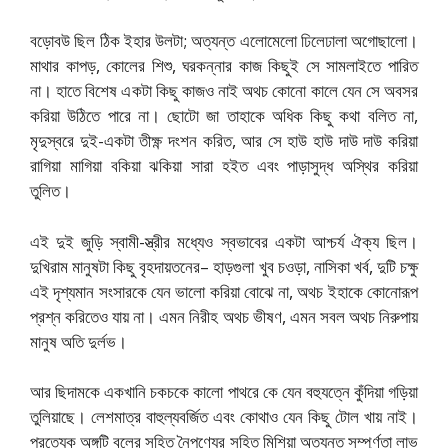
বড়োবউ ছিল ঠিক ইহার উলটা; অত্যন্ত এলোমেলো ঢিলেঢালা অগোছালো।
মাথার কাপড়, কোলের শিশু, ঘরকন্নার কাজ কিছুই সে সামলাইতে পারিত
না। হাতে বিশেষ একটা কিছু কাজও নাই অথচ কোনো কালে যেন সে অবসর
করিয়া উঠিতে পারে না। ছোটো জা তাহাকে অধিক কিছু কথা বলিত না,
মৃদুস্বরে দুই-একটা তীক্ষ্ণ দংশন করিত, আর সে হাউ হাউ দাউ দাউ করিয়া
রাগিয়া মাগিয়া বকিয়া ঝকিয়া সারা হইত এবং পাড়াসুদ্ধ অস্থির করিয়া
তুলিত।
এই দুই জুড়ি স্বামী-স্ত্রীর মধ্যেও স্বভাবের একটা আশ্চর্য ঐক্য ছিল।
দুখিরাম মানুষটা কিছু বৃহদায়তনের– হাড়গুলা খুব চওড়া, নাসিকা খর্ব, দুটি চক্ষু
এই দৃশ্যমান সংসারকে যেন ভালো করিয়া বোঝে না, অথচ ইহাকে কোনোরূপ
প্রশ্ন করিতেও যায় না। এমন নিরীহ অথচ ভীষণ, এমন সবল অথচ নিরুপায়
মানুষ অতি দুর্লভ।
আর ছিদামকে একখানি চকচকে কালো পাথরে কে যেন বহুযত্নে কুঁদিয়া গড়িয়া
তুলিয়াছে। লেশমাত্র বাহুল্যবর্জিত এবং কোথাও যেন কিছু টোল খায় নাই।
প্রত্যেক অঙ্গটি বলের সহিত নৈপুণ্যের সহিত মিশিয়া অত্যন্ত সম্পূর্ণতা লাভ