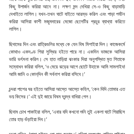
কিছু উপার্জন করিয়া আনে না। লক্ষণ মন্দ দেখিয়া সে-ও কিছু বাড়াবাড়ি
দেখাইতে লাগিল। যখন-তখন ঘাটে যাইতে আরম্ভ করিল এবং পাড়া পর্যটন
করিয়া আসিয়া কাশী মজুমদারের মেজো ছেলেটির প্রচুর ব্যাখ্যা করিতে
লাগিল।
ছিদামের দিন এবং রাত্রিগুলির মধ্যে কে যেন বিষ মিশাইয়া দিল। কাজেকর্মে
কোথাও একদণ্ড গিয়া সুস্থির হইতে পারে না। একদিন ভাজকে আসিয়া
ভারি ভর্ৎসনা করিল। সে হাত নাড়িয়া ঝংকার দিয়া অনুপস্থিত মৃত পিতাকে
সম্বোধন করিয়া বলিল, ‘ও মেয়ে ঝড়ের আগে ছোটে উহাকে আমি সামলাইব!
আমি জানি ও কোন্‌দিন কী সর্বনাশ করিয়া বসিবে।’
চন্দরা পাশের ঘর হইতে আসিয়া আস্তে আস্তে কহিল, ‘কেন দিদি তোমার এত
ভয় কিসের।’ এই দুই জায়ে বিষম দ্বন্দ্ব বাধিয়া গেল।
ছিদাম চোখ পাকাইয়া বলিল, ‘এবার যদি কখনো শুনি তুই একলা ঘাটে গিয়াছিস
তোর হাড় গুঁড়াইয়া দিব।’