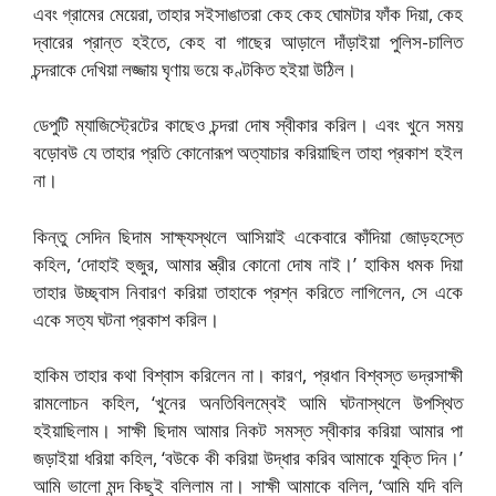
এবং গ্রামের মেয়েরা, তাহার সইসাঙাতরা কেহ কেহ ঘোমটার ফাঁক দিয়া, কেহ
দ্বারের প্রান্ত হইতে, কেহ বা গাছের আড়ালে দাঁড়াইয়া পুলিস-চালিত
চন্দরাকে দেখিয়া লজ্জায় ঘৃণায় ভয়ে কণ্টকিত হইয়া উঠিল।
ডেপুটি ম্যাজিস্ট্রেটের কাছেও চন্দরা দোষ স্বীকার করিল। এবং খুনে সময়
বড়োবউ যে তাহার প্রতি কোনোরূপ অত্যাচার করিয়াছিল তাহা প্রকাশ হইল
না।
কিন্তু সেদিন ছিদাম সাক্ষ্যস্থলে আসিয়াই একেবারে কাঁদিয়া জোড়হস্তে
কহিল, ‘দোহাই হুজুর, আমার স্ত্রীর কোনো দোষ নাই।’ হাকিম ধমক দিয়া
তাহার উচ্ছ্বাস নিবারণ করিয়া তাহাকে প্রশ্ন করিতে লাগিলেন, সে একে
একে সত্য ঘটনা প্রকাশ করিল।
হাকিম তাহার কথা বিশ্বাস করিলেন না। কারণ, প্রধান বিশ্বস্ত ভদ্রসাক্ষী
রামলোচন কহিল, ‘খুনের অনতিবিলম্বেই আমি ঘটনাস্থলে উপস্থিত
হইয়াছিলাম। সাক্ষী ছিদাম আমার নিকট সমস্ত স্বীকার করিয়া আমার পা
জড়াইয়া ধরিয়া কহিল, ‘বউকে কী করিয়া উদ্ধার করিব আমাকে যুক্তি দিন।’
আমি ভালো মন্দ কিছুই বলিলাম না। সাক্ষী আমাকে বলিল, ‘আমি যদি বলি