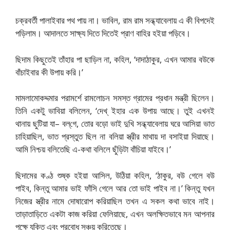
চক্রবর্তী পালাইবার পথ পায় না। ভাবিল, রাম রাম সন্ধ্যাবেলায় এ কী বিপদেই
পড়িলাম। আদালতে সাক্ষ্য দিতে দিতেই প্রাণ বাহির হইয়া পড়িবে।
ছিদাম কিছুতেই তাঁহার পা ছাড়িল না, কহিল, ‘দাদাঠাকুর, এখন আমার বউকে
বাঁচাইবার কী উপায় করি।’
মামলামোকদ্দমার পরামর্শে রামলোচন সমস্ত গ্রামের প্রধান মন্ত্রী ছিলেন।
তিনি একটু ভাবিয়া বলিলেন, ‘দেখ্‌ ইহার এক উপায় আছে। তুই এখনই
থানায় ছুটিয়া যা– বল্‌গে, তোর বড়ো ভাই দুখি সন্ধ্যাবেলায় ঘরে আসিয়া ভাত
চাহিয়াছিল, ভাত প্রস্তুত ছিল না বলিয়া স্ত্রীর মাথায় দা বসাইয়া দিয়াছে।
আমি নিশ্চয় বলিতেছি এ-কথা বলিলে ছুঁড়িটা বাঁচিয়া যাইবে।’
ছিদামের কণ্ঠ শুষ্ক হইয়া আসিল, উঠিয়া কহিল, ‘ঠাকুর, বউ গেলে বউ
পাইব, কিন্তু আমার ভাই ফাঁসি গেলে আর তো ভাই পাইব না।’ কিন্তু যখন
নিজের স্ত্রীর নামে দোষারোপ করিয়াছিল তখন এ সকল কথা ভাবে নাই।
তাড়াতাড়িতে একটা কাজ করিয়া ফেলিয়াছে, এখন অলক্ষিতভাবে মন আপনার
পক্ষে যুক্তি এবং প্রবোধ সঞ্চয় করিতেছে।