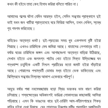
কখন কী হইবে তাহা কেহ হিসাব করিয়া বলিতে পারিত না।
আমাদের গল্পের ঘটনা যেদিন আরম্ভ হইল, সেদিন সন্ধ্যার প্রাক্কালে দুই
ভাই যখন জন খাটিয়া শ্রান্তদেহে ঘরে ফিরিয়া আসিল, তখন দেখিল, স্তব্ধ
গৃহ গমগম করিতেছে।
বাহিরেও অত্যন্ত গুমট। দুই-প্রহরের সময় খুব একপসলা বৃষ্টি হইয়া
গিয়াছে। এখনও চারিদিকে মেঘ জমিয়া আছে। বাতাসের লেশমাত্র নাই।
বর্ষায় ঘরের চারিদিকে জঙ্গল এবং আগাছাগুলা অত্যন্ত বাড়িয়া উঠিয়াছে,
সেখান হইতে এবং জলমগ্ন পাটের খেত হইতে সিক্ত উদ্ভিজ্জের ঘন
গন্ধবাষ্প চতুর্দিকে একটি নিশ্চল প্রাচীরের মতো জমাট হইয়া দাঁড়াইয়া
আছে। গোয়ালের পশ্চাদ্বর্তী ডোবার মধ্য হইতে ভেক ডাকিতেছে এবং
ঝিল্লিরবে সন্ধ্যার নিস্তব্ধ আকাশ একেবারে পরিপূর্ণ।
অদূরে বর্ষার পদ্মা নবমেঘচ্ছায়ায় বড়ো স্থির ভয়ংকর ভাব ধারণ করিয়া
চলিয়াছে। শস্যক্ষেত্রের অধিকাংশই ভাঙিয়া লোকালয়ের কাছাকাছি আসিয়া
পড়িয়াছে। এমন কি ভাঙনের ধারে দুই-চারিটা আম-কাঁঠালগাছের শিকড়
বাহির হইয়া দেখা দিয়াছে, যেন তাহাদের নিরুপায় মুষ্টির প্রসারিত অঙ্গুলিগুলি