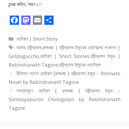
চন্দরা কহিল, ‘মরণ।–‘
F
M
E
S
a
a
m
h
বিভাগ
ছোটগল্প | Short Story
c
s
a
a
সমূহ
ট্যাগ
আমার রবীন্দ্রনাথ
,
গল্পগুচ্ছ | রবীন্দ্রনাথ ঠাকুরের ছোটগল্পের সংকলন |
সমূহ
e
t
i
r
Golpoguccho
,
ছোটগল্প | Short Stories
,
রবীন্দ্রনাথ ঠাকুর |
b
o
l
e
Rabindranath Tagore
,
রবীন্দ্রনাথ ঠাকুরের ছোটোগল্প
o
d
রীতিমত নভেল ছোটগল্প [গল্পগুচ্ছ ] রবীন্দ্রনাথ ঠাকুর – Ritimato
o
o
Novel by Rabindranath Tagore
সমস্যাপূরণ ছোটগল্প [ গল্পগুচ্ছ ] রবীন্দ্রনাথ ঠাকুর –
k
n
Somosyapuron Chotogolpo by Rabindranath
Tagore