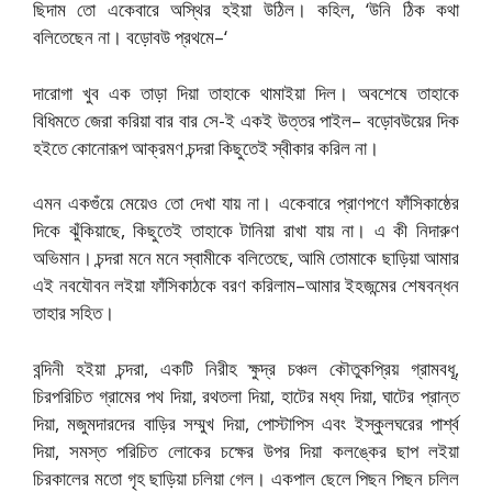
ছিদাম তো একেবারে অস্থির হইয়া উঠিল। কহিল, ‘উনি ঠিক কথা
বলিতেছেন না। বড়োবউ প্রথমে–‘
দারোগা খুব এক তাড়া দিয়া তাহাকে থামাইয়া দিল। অবশেষে তাহাকে
বিধিমতে জেরা করিয়া বার বার সে-ই একই উত্তর পাইল– বড়োবউয়ের দিক
হইতে কোনোরূপ আক্রমণ চন্দরা কিছুতেই স্বীকার করিল না।
এমন একগুঁয়ে মেয়েও তো দেখা যায় না। একেবারে প্রাণপণে ফাঁসিকাষ্ঠের
দিকে ঝুঁকিয়াছে, কিছুতেই তাহাকে টানিয়া রাখা যায় না। এ কী নিদারুণ
অভিমান। চন্দরা মনে মনে স্বামীকে বলিতেছে, আমি তোমাকে ছাড়িয়া আমার
এই নবযৌবন লইয়া ফাঁসিকাঠকে বরণ করিলাম–আমার ইহজন্মের শেষবন্ধন
তাহার সহিত।
বন্দিনী হইয়া চন্দরা, একটি নিরীহ ক্ষুদ্র চঞ্চল কৌতুকপ্রিয় গ্রামবধূ,
চিরপরিচিত গ্রামের পথ দিয়া, রথতলা দিয়া, হাটের মধ্য দিয়া, ঘাটের প্রান্ত
দিয়া, মজুমদারদের বাড়ির সম্মুখ দিয়া, পোস্টাপিস এবং ইস্কুলঘরের পার্শ্ব
দিয়া, সমস্ত পরিচিত লোকের চক্ষের উপর দিয়া কলঙ্কের ছাপ লইয়া
চিরকালের মতো গৃহ ছাড়িয়া চলিয়া গেল। একপাল ছেলে পিছন পিছন চলিল