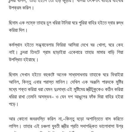
চন্দরা বলিল, ‘তাহা হইলে তো হাড় জুড়ায়।’ বলিয়া তৎক্ষণাৎ বাহিরে যাইবার
উপক্রম করিল।
ছিদাম এক লম্ফে তাহার চুল ধরিয়া টানিয়া ঘরে পুরিয়া বাহির হইতে দ্বার রুদ্ধ
করিয়া দিল।
কর্মস্থান হইতে সন্ধ্যাবেলায় ফিরিয়া আসিয়া দেখে ঘর খোলা, ঘরে কেহ
নাই। চন্দরা তিনটে গ্রাম ছাড়াইয়া একেবারে তাহার মামার বাড়ি গিয়া
উপস্থিত হইয়াছে।
ছিদাম সেখান হইতে বহুকষ্টে অনেক সাধ্যসাধনায় তাহাকে ঘরে ফিরাইয়া
আনিল, কিন্তু এবার পরাস্ত মানিল। দেখিল এক অঞ্জলি পারদকে মুষ্টির
মধ্যে শক্ত করিয়া ধরা যেমন দুঃসাধ্য এই মুষ্টিমেয় স্ত্রীটুকুকেও কঠিন করিয়া
ধরিয়া রাখা তেমনি অসম্ভব– ও যেন দশ আঙুলের ফাঁক দিয়া বাহির হইয়া
পড়ে।
আর কোনো জবরদস্তি করিল না,–কিন্তু বড়ো অশান্তিতে বাস করিতে
লাগিল। তাহার এই চঞ্চলা যুবতী স্ত্রীর প্রতি সদাশঙ্কিত ভালোবাসা উগ্র