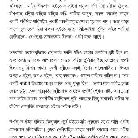
করিয়াছে। নদীর উচ্চপাড় হইতে লাফাইয়া পড়ুক, লগি দিয়া নৌকা ঠেলুক,
বাঁশগাছে চড়িয়া বাছিয়া বাছিয়া কঞ্চি কাটিয়া আনুক, সকল কাজেই তাহার
একটি পরিমিত পারিপাট্য, একটি অবলীলাকৃত শোভা প্রকাশ পায়। বড়ো বড়ো
কালো চুল তেল দিয়া কপাল হইতে যত্নে আঁচড়াইয়া তুলিয়া কাঁধে আনিয়া
ফেলিয়াছে– বেশভূষা-সাজসজ্জায় বিলক্ষণ একটু যত্ন আছে।
অপরাপর গ্রামবধূদিগের সৌন্দর্যের প্রতি যদিও তাহার উদাসীন দৃষ্টি ছিল না,
এবং তাহাদের চক্ষে আপনাকে মনোরম করিয়া তুলিবার ইচ্ছাও তাহার যথেষ্ট
ছিল–তবু ছিদাম তাহার যুবতী স্ত্রীকে একটু বিশেষ ভালোবাসিত। উভয়ে
ঝগড়াও হইত, ভাবও হইত, কেহ কাহাকেও পরাস্ত করিতে পারিত না। আর
একটি কারণে উভয়ের মধ্যে বন্ধন কিছু সুদৃঢ় ছিল। ছিদাম মনে করিত চন্দরা
যেরূপ চটুল চঞ্চল প্রকৃতির স্ত্রীলোক তাহাকে যথেষ্ট বিশ্বাস নাই, আর চন্দরা
মনে করিত আমার স্বামীটির চতুর্দিকেই দৃষ্টি, তাহাকে কিছু কষাকষি করিয়া না
বাঁধিলে কোন্‌দিন হাতছাড়া হইতে আটক নাই।
উপস্থিত ঘটনা ঘটিবার কিছুকাল পূর্বে হইতে স্ত্রী-পুরুষের মধ্যে ভারি একটা
গোলযোগ চলিতেছিল। চন্দরা দেখিয়াছিল তাহার স্বামী কাজের ওজর করিয়া
মাঝে মাঝে দূরে চলিয়া যায়, এমন কি দুই-একদিন অতীত করিয়া আসে, অথচ