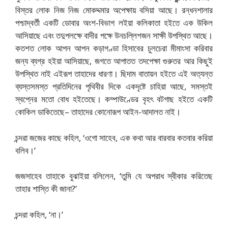
বিস্তর লোক নিজ নিজ মোকদ্দমার অপেক্ষায় বসিয়া আছে। রন্ধনশালার
পশ্চাদ্বর্তী একটি ডোবার অংশ-বিভাগ লইয়া কলিকাতা হইতে এক উকিল
আসিয়াছে এবং তদুপলক্ষে বাদীর পক্ষে উনচল্লিশজন সাক্ষী উপস্থিত আছে।
কতশত লোক আপন আপন কড়াগণ্ডা হিসাবের চুলচেরা মীমাংসা করিবার
জন্য ব্যগ্র হইয়া আসিয়াছে, জগতে আপাতত তদপেক্ষা গুরুতর আর কিছুই
উপস্থিত নাই এইরূপ তাহাদের ধারণা। ছিদাম বাতায়ন হইতে এই অত্যন্ত
ব্যস্তসমস্ত প্রতিদিনের পৃথিবীর দিকে একদৃষ্টে চাহিয়া আছে, সমস্তই
স্বপ্নের মতো বোধ হইতেছে। কম্পাউণ্ডের বৃহৎ বটগাছ হইতে একটি
কোকিল ডাকিতেছে– তাহাদের কোনোরূপ আইন-আদালত নাই।
চন্দরা জজের কাছে কহিল, ‘ওগো সাহেব, এক কথা আর বারবার কতবার করিয়া
বলিব।’
জজসাহেব তাহাকে বুঝাইয়া বলিলেন, ‘তুমি যে অপরাধ স্বীকার করিতেছ
তাহার শাস্তি কী জানা?’
চন্দরা কহিল, ‘না।’