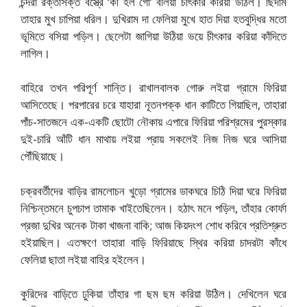
চন্দরা রক্তসিক্ত বস্ত্রে ‘কী হল গো’ বলিয়া চীৎকার করিয়া উঠিল। ছিদাম
তাহার মুখ চাপিয়া ধরিল। দুখিরাম দা ফেলিয়া মুখে হাত দিয়া হতবুদ্ধির মতো
ভূমিতে বসিয়া পড়িল। ছেলেটা জাগিয়া উঠিয়া ভয়ে চীৎকার করিয়া কাঁদিতে
লাগিল।
বাহিরে তখন পরিপূর্ণ শান্তি। রাখালবালক গোরু লইয়া গ্রামে ফিরিয়া
আসিতেছে। পরপারের চরে যাহারা নূতনপক্ক ধান কাটিতে গিয়াছিল, তাহারা
পাঁচ-সাতজনে এক-একটি ছোটো নৌকায় এপারে ফিরিয়া পরিশ্রমের পুরস্কার
দুই-চারি আঁটি ধান মাথায় লইয়া প্রায় সকলেই নিজ নিজ ঘরে আসিয়া
পৌঁছিয়াছে।
চক্রবর্তীদের বাড়ির রামলোচন খুড়ো গ্রামের ডাকঘরে চিঠি দিয়া ঘরে ফিরিয়া
নিশ্চিন্তমনে চুপচাপ তামাক খাইতেছিলেন। হঠাৎ মনে পড়িল, তাঁহার কোর্ফা
প্রজা দুখির অনেক টাকা খাজনা বাকি; আজ কিয়দংশ শোধ করিবে প্রতিশ্রুত
হইয়াছিল। এতক্ষণে তাহারা বাড়ি ফিরিয়াছে স্থির করিয়া চাদরটা কাঁধে
ফেলিয়া ছাতা লইয়া বাহির হইলেন।
কুরিদের বাড়িতে ঢুকিয়া তাঁহার গা ছম ছম করিয়া উঠিল। দেখিলেন ঘরে