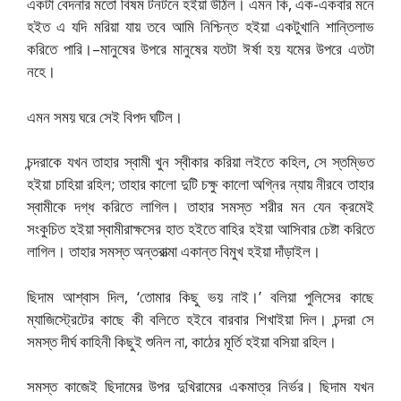
একটা বেদনার মতো বিষম টনটনে হইয়া উঠিল। এমন কি, এক-একবার মনে
হইত এ যদি মরিয়া যায় তবে আমি নিশ্চিন্ত হইয়া একটুখানি শান্তিলাভ
করিতে পারি।–মানুষের উপরে মানুষের যতটা ঈর্ষা হয় যমের উপরে এতটা
নহে।
এমন সময় ঘরে সেই বিপদ ঘটিল।
চন্দরাকে যখন তাহার স্বামী খুন স্বীকার করিয়া লইতে কহিল, সে স্তম্ভিত
হইয়া চাহিয়া রহিল; তাহার কালো দুটি চক্ষু কালো অগ্নির ন্যায় নীরবে তাহার
স্বামীকে দগ্ধ করিতে লাগিল। তাহার সমস্ত শরীর মন যেন ক্রমেই
সংকুচিত হইয়া স্বামীরাক্ষসের হাত হইতে বাহির হইয়া আসিবার চেষ্টা করিতে
লাগিল। তাহার সমস্ত অন্তরাত্মা একান্ত বিমুখ হইয়া দাঁড়াইল।
ছিদাম আশ্বাস দিল, ‘তোমার কিছু ভয় নাই।’ বলিয়া পুলিসের কাছে
ম্যাজিস্ট্রেটের কাছে কী বলিতে হইবে বারবার শিখাইয়া দিল। চন্দরা সে
সমস্ত দীর্ঘ কাহিনী কিছুই শুনিল না, কাঠের মূর্তি হইয়া বসিয়া রহিল।
সমস্ত কাজেই ছিদামের উপর দুখিরামের একমাত্র নির্ভর। ছিদাম যখন