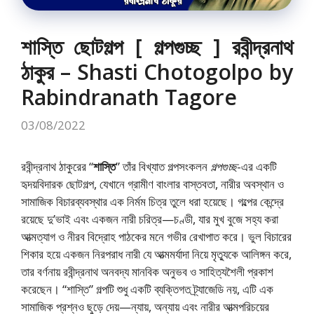
শাস্তি ছোটগল্প [ গল্পগুচ্ছ ] রবীন্দ্রনাথ
ঠাকুর – Shasti Chotogolpo by
Rabindranath Tagore
03/08/2022
রবীন্দ্রনাথ ঠাকুরের “
শাস্তি
” তাঁর বিখ্যাত গল্পসংকলন
গল্পগুচ্ছ
-এর একটি
হৃদয়বিদারক ছোটগল্প, যেখানে গ্রামীণ বাংলার বাস্তবতা, নারীর অবস্থান ও
সামাজিক বিচারব্যবস্থার এক নির্মম চিত্র তুলে ধরা হয়েছে। গল্পের কেন্দ্রে
রয়েছে দু’ভাই এবং একজন নারী চরিত্র—চণ্ডী, যার মুখ বুজে সহ্য করা
আত্মত্যাগ ও নীরব বিদ্রোহ পাঠকের মনে গভীর রেখাপাত করে। ভুল বিচারের
শিকার হয়ে একজন নিরপরাধ নারী যে আত্মমর্যাদা নিয়ে মৃত্যুকে আলিঙ্গন করে,
তার বর্ণনায় রবীন্দ্রনাথ অনবদ্য মানবিক অনুভব ও সাহিত্যশৈলী প্রকাশ
করেছেন। “শাস্তি” গল্পটি শুধু একটি ব্যক্তিগত ট্র্যাজেডি নয়, এটি এক
সামাজিক প্রশ্নও ছুড়ে দেয়—ন্যায়, অন্যায় এবং নারীর আত্মপরিচয়ের