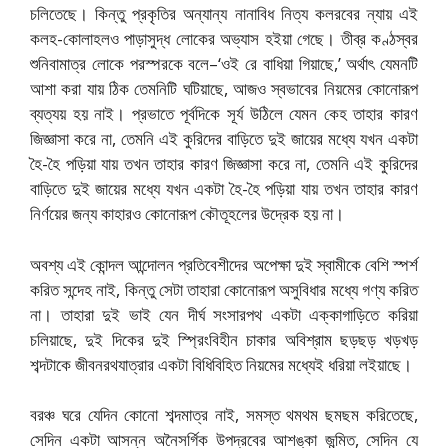
চলিতেছে। কিন্তু প্রকৃতির অন্যান্য নানাবিধ নিত্য কলরবের ন্যায় এই
কলহ-কোলাহলও পাড়াসুদ্ধ লোকের অভ্যাস হইয়া গেছে। তীব্র কণ্ঠস্বর
শুনিবামাত্র লোকে পরস্পরকে বলে–‘ওই রে বাধিয়া গিয়াছে,’ অর্থাৎ যেমনটি
আশা করা যায় ঠিক তেমনিটি ঘটিয়াছে, আজও স্বভাবের নিয়মের কোনোরূপ
ব্যত্যয় হয় নাই। প্রভাতে পূর্বদিকে সূর্য উঠিলে যেমন কেহ তাহার কারণ
জিজ্ঞাসা করে না, তেমনি এই কুরিদের বাড়িতে দুই জায়ের মধ্যে যখন একটা
হৈ-হৈ পড়িয়া যায় তখন তাহার কারণ জিজ্ঞাসা করে না, তেমনি এই কুরিদের
বাড়িতে দুই জায়ের মধ্যে যখন একটা হৈ-হৈ পড়িয়া যায় তখন তাহার কারণ
নির্ণয়ের জন্য কাহারও কোনোরূপ কৌতূহলের উদ্রেক হয় না।
অবশ্য এই কোন্দল আন্দোলন প্রতিবেশীদের অপেক্ষা দুই স্বামীকে বেশি স্পর্শ
করিত সন্দেহ নাই, কিন্তু সেটা তাহারা কোনোরূপ অসুবিধার মধ্যে গণ্য করিত
না। তাহারা দুই ভাই যেন দীর্ঘ সংসারপথ একটা এক্কাগাড়িতে করিয়া
চলিয়াছে, দুই দিকের দুই স্প্রিংবিহীন চাকার অবিশ্রাম ছড়ছড় খড়খড়
শব্দটাকে জীবনরথযাত্রার একটা বিধিবিহিত নিয়মের মধ্যেই ধরিয়া লইয়াছে।
বরঞ্চ ঘরে যেদিন কোনো শব্দমাত্র নাই, সমস্ত থমথম ছমছম করিতেছে,
সেদিন একটা আসন্ন অনৈসর্গিক উপদ্রবের আশঙ্কা জন্মিত, সেদিন যে