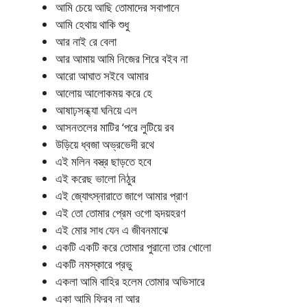
আমি চেয়ে আছি তোমাদের সবাপানে
আমি হেথায় থাকি শুধু
আর নাই রে বেলা
আর আমায় আমি নিজের শিরে বইব না
আরো আঘাত সইবে আমার
আলোয় আলোকময় করে হে
আষাঢ়সন্ধ্যা ঘনিয়ে এল
আসনতলের মাটির ‘পরে লুটিয়ে রব
উড়িয়ে ধ্বজা অভ্রভেদী রথে
এই মলিন বস্ত্র ছাড়তে হবে
এই করেছ ভালো নিঠুর
এই জ্যোৎস্নারাতে জাগে আমার প্রাণ
এই তো তোমার প্রেম ওগো হৃদয়হরণ
এই মোর সাধ যেন এ জীবনমাঝে
একটি একটি করে তোমার পুরানো তার খোলো
একটি নমস্কারে প্রভু
একলা আমি বাহির হলেম তোমার অভিসারে
একা আমি ফিরব না আর