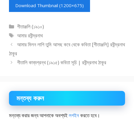
Download Thumbnail (1200×675)
বিভাগ
গীতাঞ্জলি (১৯১০)
সমূহ
ট্যাগ
আমার রবীন্দ্রনাথ
সমূহ
আমার মিলন লাগি তুমি আসছ কবে থেকে কবিতা [গীতাঞ্জলি] রবীন্দ্রনাথ
ঠাকুর
গীতালি কাব্যগ্রন্থ (১৯১৫) কবিতা সূচি | রবীন্দ্রনাথ ঠাকুর
মন্তব্য করুন
মন্তব্য করার জন্য আপনাকে অবশ্যই
লগইন
করতে হবে।