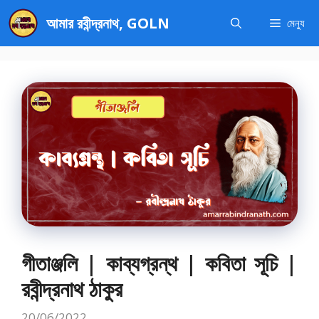
এড়িেয়
আমার রবীন্দ্রনাথ, GOLN
মেন্যু
লেখায়
যান
গীতাঞ্জলি | কাব্যগ্রন্থ | কবিতা সূচি |
রবীন্দ্রনাথ ঠাকুর
20/06/2022